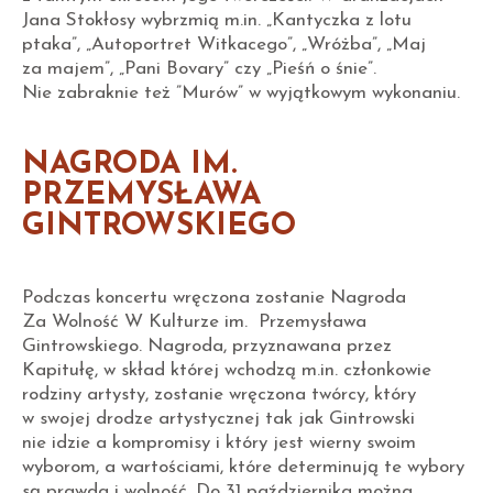
Jana Stokłosy wybrzmią m.in. „Kantyczka z lotu
ptaka”, „Autoportret Witkacego”, „Wróżba”, „Maj
za majem”, „Pani Bovary” czy „Pieśń o śnie”.
Nie zabraknie też ”Murów” w wyjątkowym wykonaniu.
NAGRODA IM.
PRZEMYSŁAWA
GINTROWSKIEGO
Podczas koncertu wręczona zostanie Nagroda
Za Wolność W Kulturze im. Przemysława
Gintrowskiego. Nagroda, przyznawana przez
Kapitułę, w skład której wchodzą m.in. członkowie
rodziny artysty, zostanie wręczona twórcy, który
w swojej drodze artystycznej tak jak Gintrowski
nie idzie a kompromisy i który jest wierny swoim
wyborom, a wartościami, które determinują te wybory
są prawda i wolność. Do 31 października można